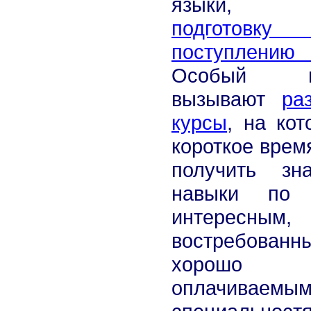
языки, п
подгото
поступлению
Особый ин
вызывают
ра
курсы
, на кот
короткое врем
получить зн
навыки по
интересным,
востребова
хорошо
оплачиваемы