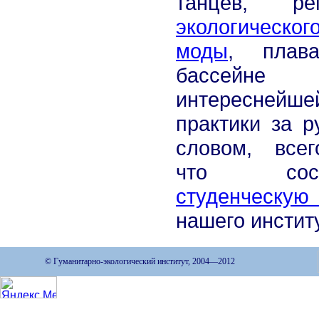
танцев, реп
экологическог
моды
, плав
бассейн
интереснейше
практики за р
словом, всег
что соста
студенческу
нашего инстит
© Гуманитарно-экологический институт, 2004—2012