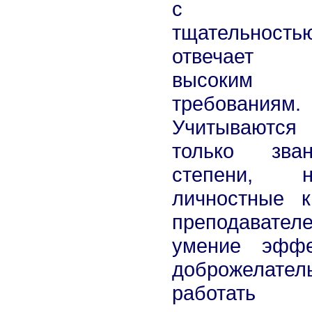
с осо
тщательно
отвечает 
высоким
требованиям.
Учитывают
только зв
степени,
личностные к
преподавателе
умение эффе
доброжелател
работат