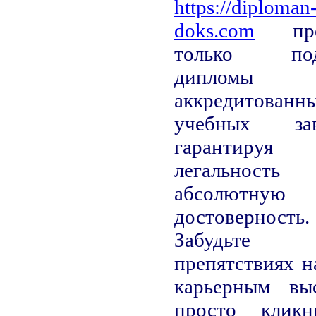
https://diploman
doks.com
пред
только под
диплом
аккредитованн
учебных зав
гарантир
легально
абсолютную
достоверность.
Забудь
препятствиях н
карьерным вы
просто клик