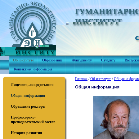
Об институте
Образование
Абитуриенту
Студенту
Выпускн
Контактная информация
Главная
/
Об институте
/
Общая информ
Лицензия, аккредитация
Общая информация
Общая информация
Обращение ректора
Профессорско-
преподавательский состав
История развития