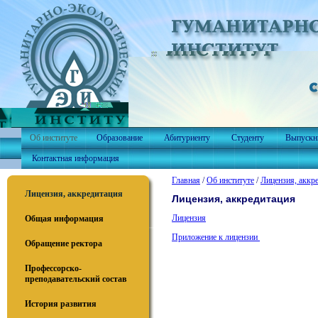
Об институте
Образование
Абитуриенту
Студенту
Выпускн
Контактная информация
Главная
/
Об институте
/
Лицензия, аккр
Лицензия, аккредитация
Лицензия, аккредитация
Лицензия
Общая информация
Приложение к лицензии
Обращение ректора
Профессорско-
преподавательский состав
История развития