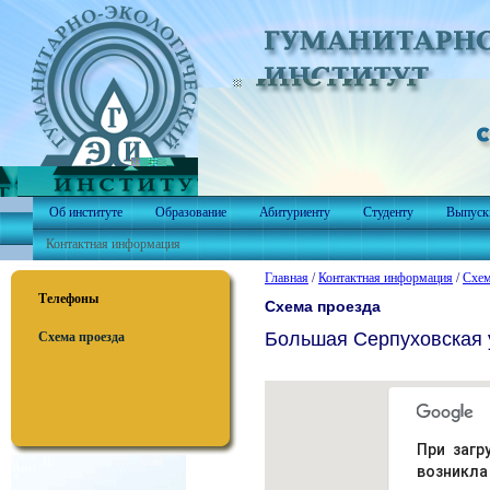
Об институте
Образование
Абитуриенту
Студенту
Выпуск
Контактная информация
Главная
/
Контактная информация
/
Схем
Телефоны
Схема проезда
Большая Серпуховская ул
Схема проезда
При загр
возникла