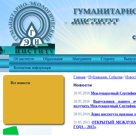
Об институте
Образование
Абитуриенту
Студенту
Выпуск
Контактная информация
Главная
/
Публикации. События
/
Новос
Все новости
Новости
26.05.2016
Международный Сертифи
26.05.2016
Выпускники нашего ву
получить Международный Сертификат
28.03.2016
Девиз института признан 
21.05.2015
ОТКРЫТЫЙ МЕЖДУНА
ГОДА – 2015»