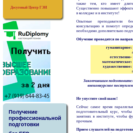
также тем, кто имеет длит
Досуговый Центр ГЭИ
Существенно повышают эффекти
в колледже и в институте!
Опытные преподаватели б
консультацию и помогут опред
необходимо дополнительно подго
Обучение проводится по направ
гуманитарное:
естественно-
математическое:
художественное:
Закончившим подготовител
внеконкурсное поступлен
Не упустите свой шанс!
Сейчас самое время параллель
Получение
подготовительный курс, чтобы
занятиях в институте, чтобы ф
профессиональной
прочным.
подготовки
Прием слушателей на подготов