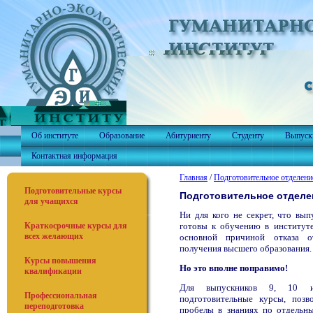
Об институте
Образование
Абитуриенту
Студенту
Выпуск
Контактная информация
Главная
/
Подготовительное отделени
Подготовительные курсы
Подготовительное отделе
для учащихся
Ни для кого не секрет, что вып
готовы к обучению в институте
Краткосрочные курсы для
всех желающих
основной причиной отказа о
получения высшего образования.
Курсы повышения
Но это вполне поправимо!
квалификации
Для выпускников 9, 10 и
Профессиональная
подготовительные курсы, поз
переподготовка
пробелы в знаниях по отдельн