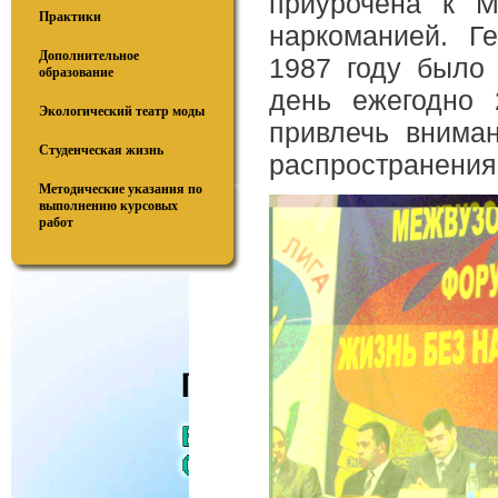
приурочена к 
Практики
наркоманией. Г
Дополнительное
1987 году было 
образование
день ежегодно 
Экологический театр моды
привлечь внима
Студенческая жизнь
распространения
Методические указания по
выполнению курсовых
работ