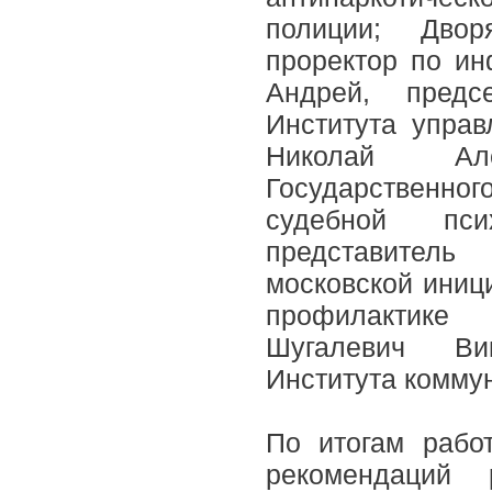
полиции; Двор
проректор по и
Андрей, предсе
Института управ
Николай Алек
Государственног
судебной пси
представител
московской иниц
профилактике
Шугалевич Ви
Института комму
По итогам рабо
рекомендаций 