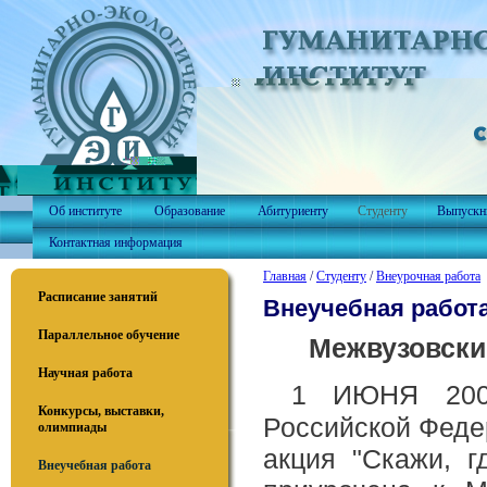
Об институте
Образование
Абитуриенту
Студенту
Выпускн
Контактная информация
Главная
/
Студенту
/
Внеурочная работа
Расписание занятий
Внеучебная работ
Параллельное обучение
Межвузовски
Научная работа
1 ИЮНЯ 200
Конкурсы, выставки,
Российской Феде
олимпиады
акция "Скажи, г
Внеучебная работа