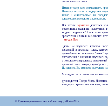
сотворения костюма.
Именно театр дает возможность про
Поэтому не только стандартные моде
также и миниатюрные, но обладаю
владеющие актерским мастерством.
Вы хотите
научиться
двигаться изя
достоинства скрывать недостатки, 
модных журналов? Но в тоже время
артистичны и хотели бы освоить акте
- это для Вас!
Здесь Вы научитесь красиво носи
движений и пластики идею, котору
дальнейшем использовать "язык" о
впечатления в общении, научитесь п
с помощью специальных упражнений у
красивой свою походку, приобретете у
И, наконец, Вы сможете выступать на 
Мы ждем Вас в своем творческом ко
руководитель Театра Моды Людмила
кандидат социологических наук, доце
© Гуманитарно-экологический институт, 2004—2012