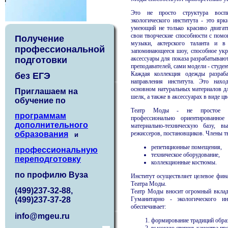
Это не просто структура воспи
экологического института - это ярк
умеющий не только красиво двигат
свои творческие способности с пом
Получение
музыки, актерского таланта и в 
профессиональной
запоминающееся шоу, способное укр
аксессуары для показа разрабатываю
подготовки
преподавателей, сами модели - студен
Каждая коллекция одежды разраба
без ЕГЭ
направления института. Это нахо
основном натуральных материалов дл
Приглашаем на
шелк, а также в аксессуарах в виде цв
обучение по
Театр Моды - не простое сам
программам
профессионально ориентированно
дополнительного
материально-техническую базу, вы
режиссеров, постановщиков. Члены т
образования
и
репетиционные помещения,
профессиональную
техническое оборудование,
переподготовку
коллекционные костюмы.
по профилю Вуза
Институт осуществляет целевое фина
Театра Моды.
(499)237-32-88,
Театр Моды вносит огромный вклад 
Гуманитарно - экологического ин
(499)237-37-28
обеспечивает:
info@mgeu.ru
формирование традиций обра
высокую степень качества п