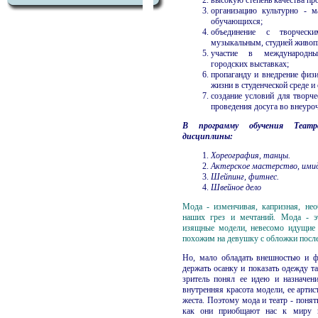
организацию культурно - м
обучающихся;
объединение с творчески
музыкальным, студией живопи
участие в международных
городских выставках;
пропаганду и внедрение физи
жизни в студенческой среде и
создание условий для творче
проведения досуга во внеуро
В программу обучения Теат
дисциплины:
Хореография, танцы.
Актерское мастерство, ими
Шейпинг, фитнес.
Швейное дело
Мода - изменчивая, капризная, нео
наших грез и мечтаний. Мода - э
изящные модели, невесомо идущие 
похожим на девушку с обложки посл
Но, мало обладать внешностью и ф
держать осанку и показать одежду т
зритель понял ее идею и назначен
внутренняя красота модели, ее арти
жеста. Поэтому мода и театр - понят
как они приобщают нас к миру ис