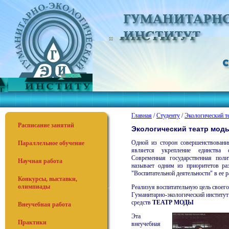
Главная
/
Студенту
/
Экологический т
Расписание занятий
Экологический театр мод
Одной из сторон совершенствования
Параллельное обучение
является укрепление единства 
Современная государственная поли
Научная работа
называет одним из приоритетов ра
"Воспитательной деятельности" в ее р
Конкурсы, выставки,
олимпиады
Реализуя воспитательную цель своего
Гуманитарно-экологический институт 
средств
ТЕАТР МОДЫ
Внеучебная работа
Эта
Практики
внеучебная