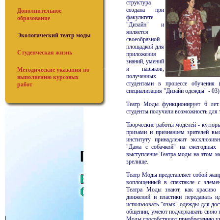
структура
создана при
Дополнительное
факультете
образование
"Дизайн" и
является
Экологический театр моды
своеобразной
площадкой для
Студенческая жизнь
приложения
знаний, умений
и навыков,
Методические указания по
полученных
выполнению курсовых
студентами в процессе обучения (
работ
специализация "Дизайн одежды" - 03)
Театр Моды функционирует 6 лет.
студенты получили возможность для 
Творческие работы моделей - кутюр
призами и признанием зрителей выс
институту принадлежит эксклюзив
"Дама с собачкой" на ежегодных 
выступление Театра моды на этом м
зрелище.
Театр Моды представляет собой жан
воплощенный в спектакле с элемен
Театра Моды знают, как красиво 
движений и пластики передавать и
использовать "язык" одежды для дос
общении, умеют подчеркивать свою п
Моды способствуют приобретению уве