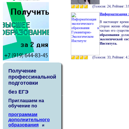
(Голосов: 24, Рейтинг: 3.
Информатизация э
В настоящее время
сторон жизни обще
частью его существ
образования
долж
экологической со
Института.
(Голосов: 33, Рейтинг: 4.
Получение
профессинальной
подготовки
без ЕГЭ
Приглашаем на
обучение по
программам
дополнительного
образования
и