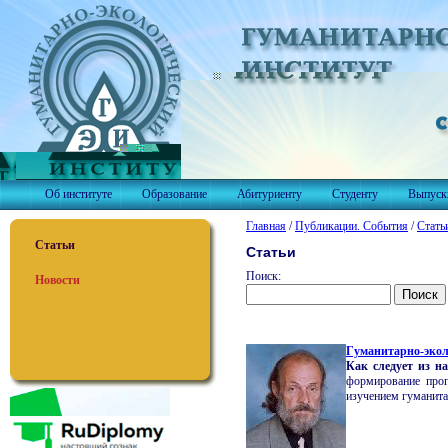
Об институте
Образование
Абитуриенту
Студенту
Выпуск
Главная
/
Публикации. События
/
Стать
Статьи
Статьи
Поиск:
Новости
Гуманитарно-экол
Как следует из н
формирование прог
изучением гуманита