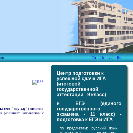
ция
Центр подготовки к
успешной сдаче ИГА
(итоговой
государственной
аттестации - 9 класс)
и ЕГЭ (единого
государственного
ы (его "ноу-хау")
является
ов различных направлений с
экзамена - 11 класс) -
подготовка к ЕГЭ и ИГА
по предметам: русский язык,
математика, литература,