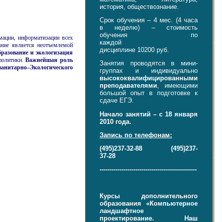
история, обществознание.
Срок обучения – 4 мес. (4 часа
в неделю) – стоимость
обучения по
мации, информатизации всех
каждой
ание является неотъемлемой
дисциплине 10200 руб.
бразование и экологизация
политики.
Важнейшая роль
Занятия проводятся в мини-
манитарно–Экологического
группах и индивидуально
высококвалифицированными
преподавателями
, имеющими
большой опыт в подготовке к
сдаче ЕГЭ.
Начало занятий – с 18 января
2010 года.
Запись по телефонам:
(495)237-32-88 (495)237-
37-28
-------------------------------------------------
Курсы дополнительного
образования «Компьютерное
ландшафтное
проектирование. Наш