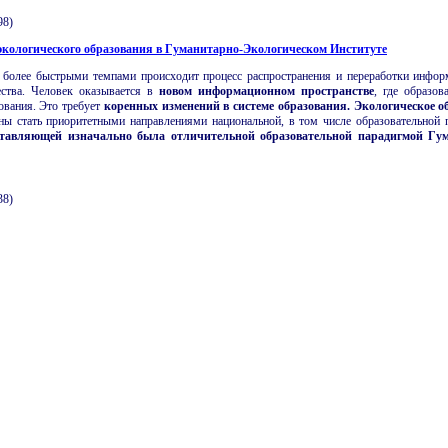
98)
кологического образования в Гуманитарно-Экологическом Институте
 более быстрыми темпами происходит процесс распространения и переработки инфор
ства. Человек оказывается в
новом информационном пространстве
, где образов
ования. Это требует
коренных изменений в системе образования.
Экологическое о
ны стать приоритетными направлениями национальной, в том числе образовательной 
ставляющей изначально была отличительной образовательной парадигмой Гу
38)