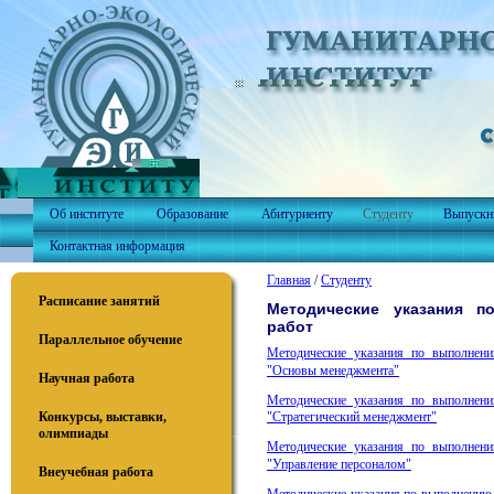
Об институте
Образование
Абитуриенту
Студенту
Выпускн
Контактная информация
Главная
/
Студенту
Расписание занятий
Методические указания 
работ
Параллельное обучение
Методические указания по выполнен
"Основы менеджмента"
Научная работа
Методические указания по выполнен
Конкурсы, выставки,
"Стратегический менеджмент"
олимпиады
Методические указания по выполнен
"Управление персоналом"
Внеучебная работа