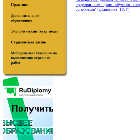
Методические указания по выполнению
Практики
студентов всех форм обучения спец
организации" (дисциплина - ИСУ)
Дополнительное
образование
Экологический театр моды
Студенческая жизнь
Методические указания по
выполнению курсовых
работ