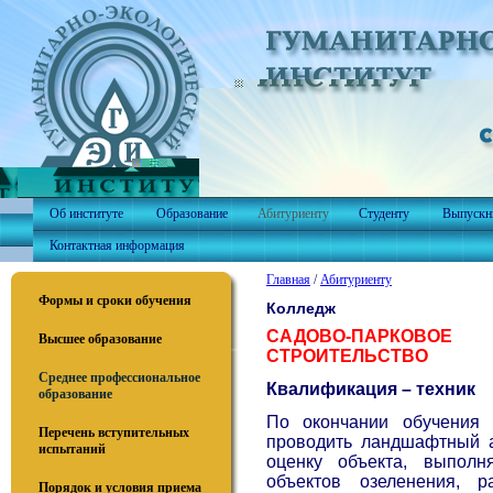
Об институте
Образование
Абитуриенту
Студенту
Выпускн
Контактная информация
Главная
/
Абитуриенту
Формы и сроки обучения
Колледж
САДОВО-ПАРКОВОЕ
Высшее образование
СТРОИТЕЛЬСТВО
Среднее профессиональное
Квалификация – техник
образование
По окончании обучения 
Перечень вступительных
проводить ландшафтный 
испытаний
оценку объекта, выполн
объектов озеленения, р
Порядок и условия приема