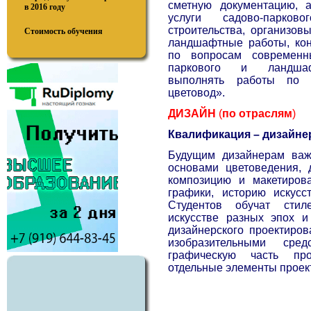
сметную документацию, 
в 2016 году
услуги садово-парко
строительства, организов
Стоимость обучения
ландшафтные работы, кон
по вопросам современн
паркового и ландшафт
выполнять работы по 
цветовод».
ДИЗАЙН
(
по
отраслям
)
Квалификация – дизайне
Будущим дизайнерам важ
основами цветоведения, 
композицию и макетиров
графики, историю искусс
Студентов обучат сти
искусстве разных эпох и
дизайнерского проектиров
изобразительными сре
графическую часть пр
отдельные элементы проект