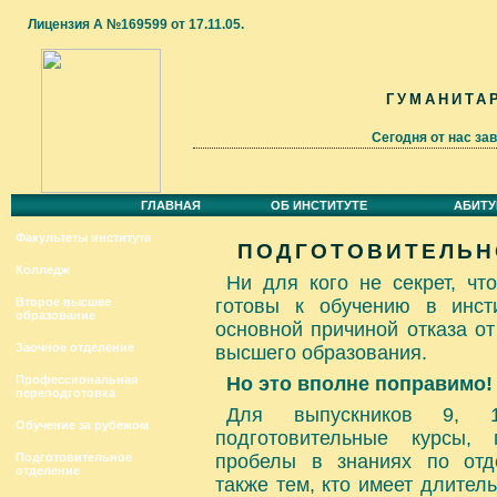
Лицензия А №169599 от 17.11.05.
ГУМАНИТА
Сегодня от нас за
ГЛАВНАЯ
ОБ ИНСТИТУТЕ
АБИТУ
Факультеты института
ПОДГОТОВИТЕЛЬН
Колледж
Ни для кого не секрет, чт
Второе высшее
готовы к обучению в инсти
образование
основной причиной отказа о
Заочное отделение
высшего образования.
Профессиональная
Но это вполне поправимо!
переподготовка
Для выпускников 9, 
Обучение за рубежом
подготовительные курсы,
Подготовительное
пробелы в знаниях по отд
отделение
также тем, кто имеет длите