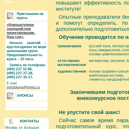
Курсы
повышают эффективность по
институте!
Приглашаем на
Опытные преподаватели бес
курсы
и помогут определить, п
«Компьютерное
дополнительно подготовиться
ландшафтное
проектирование.
Обучение проводится по 
Наш сад».
Начало занятий –
гуманитарное
русский язык, литератур
круглогодично по мере
язык, имиджелогия, пси
наполнения групп.
основы цивилизованног
Продолжительность
курса – 32 часа.
естественно-
математика, экология, б
математическое
Запись по телефону:
(495) 237 32 88,
художественное
основы графики и рисун
(495) 237-37-28,
композиции костюма,
(495) 237-35-17.
элементы ландшафтной
E-mail:
prilutskaya@mgeu.ru
Закончившим подгото
АНОНСЫ
внеконкурсное пост
Не упустите свой шанс!
Сейчас самое время пара
КОНТАКТЫ
подготовительный курс, ч
Москва, ул. Большая