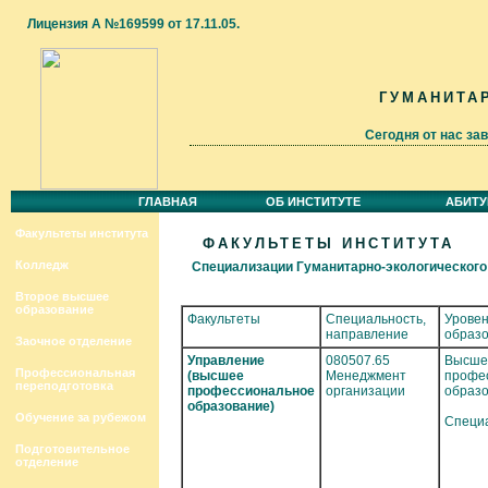
Лицензия А №169599 от 17.11.05.
ГУМАНИТА
Сегодня от нас за
ГЛАВНАЯ
ОБ ИНСТИТУТЕ
АБИТУ
Факультеты института
ФАКУЛЬТЕТЫ ИНСТИТУТА
Колледж
Специализации Гуманитарно-экологического
Второе высшее
образование
Факультеты
Специальность,
Урове
направление
образ
Заочное отделение
Управление
080507.65
Высше
Профессиональная
(высшее
Менеджмент
профе
переподготовка
профессиональное
организации
образ
образование)
Обучение за рубежом
Специ
Подготовительное
отделение