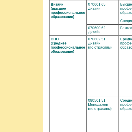
Дизайн
070601.65
Высше
(высшее
Дизайн
профе
профессиональное
образ
образование)
Специ
070600.62
Бакал
Дизайн
СПО
070602.51
Средн
(среднее
Дизайн
профе
профессиональное
(по отраслям)
образ
образование)
080501.51
Средн
Менеджмент
профе
(по отраслям)
образ