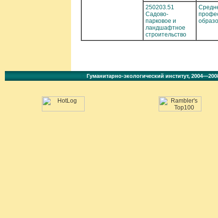
250203.51
Средн
Садово-
профе
парковое и
образ
ландшафтное
строительство
©
Гуманитарно-экологический институт, 2004—200