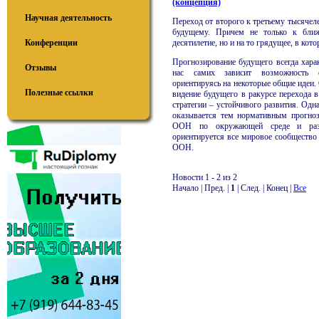
(концепция)
Научная деятельность
Переход от второго к третьему тысячел
будущему. Причем не только к ближ
десятилетие, но и на то грядущее, в кот
Конференции
Прогнозирование будущего всегда харак
Отзывы
нас самих зависит возможность с
ориентируясь на некоторые общие идеи.
Полезные ссылки
видение будущего в ракурсе перехода 
стратегии – устойчивого развития. Одн
оказывается тем нормативным прогно
ООН по окружающей среде и разв
ориентируется все мировое сообщество 
ООН.
Новости 1 - 2 из 2
Начало | Пред. |
1
| След. | Конец
|
Все