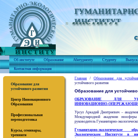
Об институте
Образование
Абитуриенту
Студенту
Выпуск
Контактная информация
Главная
/
Образование для устойчи
устойчивого развития
Образование для
устойчивого развития
Образование для устойчиво
ОБРАЗОВАНИЕ ДЛЯ УСТ
Центр Инновационного
ИННОВАЦИОННО-ОПЕРЕЖАЮЩИ
Образования
Урсул Аркадий Дмитриевич – академ
Профессиональная
Международной академии ноосферы 
переподготовка
руководитель Гуманитарно-экологическо
Гуманитарно-экологическое о
Курсы, семинары,
Экологическом Институте в инт
тренниги