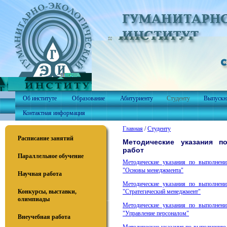
Об институте
Образование
Абитуриенту
Студенту
Выпускн
Контактная информация
Главная
/
Студенту
Расписание занятий
Методические указания 
работ
Параллельное обучение
Методические указания по выполнен
"Основы менеджмента"
Научная работа
Методические указания по выполнен
Конкурсы, выставки,
"Стратегический менеджмент"
олимпиады
Методические указания по выполнен
"Управление персоналом"
Внеучебная работа