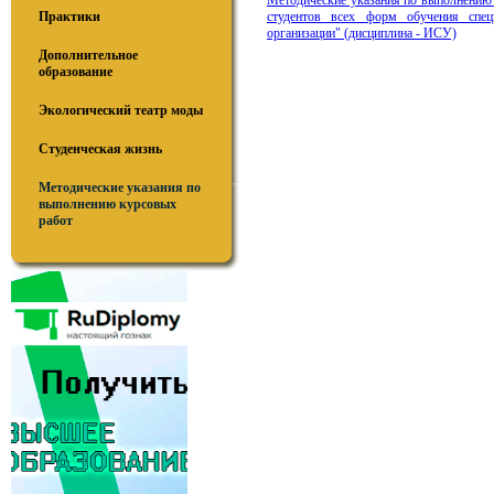
Методические указания по выполнению
Практики
студентов всех форм обучения спец
организации" (дисциплина - ИСУ)
Дополнительное
образование
Экологический театр моды
Студенческая жизнь
Методические указания по
выполнению курсовых
работ