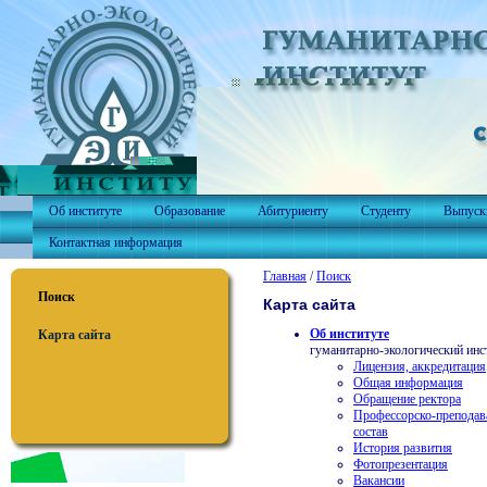
Об институте
Образование
Абитуриенту
Студенту
Выпуск
Контактная информация
Главная
/
Поиск
Поиск
Карта сайта
Об институте
Карта сайта
гуманитарно-экологический инс
Лицензия, аккредитация
Общая информация
Обращение ректора
Профессорско-преподав
состав
История развития
Фотопрезентация
Вакансии