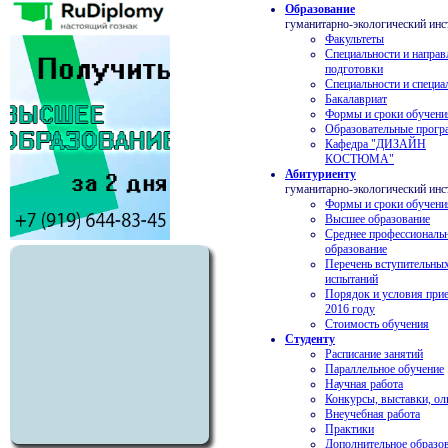
Образование
гуманитарно-экологический инс
Факультеты
Специальности и направ
подготовки
Специальности и специа
Бакалавриат
Формы и сроки обучени
Образовательные прог
Кафедра "ДИЗАЙН
КОСТЮМА"
Абитуриенту
гуманитарно-экологический инс
Формы и сроки обучени
Высшее образование
Среднее профессиональ
образование
Перечень вступительны
испытаний
Порядок и условия при
2016 году
Стоимость обучения
Студенту
Расписание занятий
Параллельное обучение
Научная работа
Конкурсы, выставки, о
Внеучебная работа
Практики
Дополнительное образо