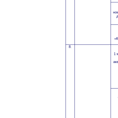
но
«
8.
1 
ак