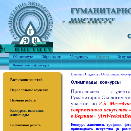
Об институте
Образование
Абитуриенту
Студенту
Выпускн
Контактная информация
Главная
/
Студенту
/
Олимпиады, конкур
Расписание занятий
Олимпиады, конкурсы
Параллельное обучение
Приглашаем студен
Гуманитарно-Экологиче
Научная работа
участие во
2-й Междуна
современного искусства 
Конкурсы, выставки,
в Берлине» (
Art
Weeks
in
Be
олимпиады
Конкурс живописи, графики, фот
Внеучебная работа
прикладного искусства (в рамк