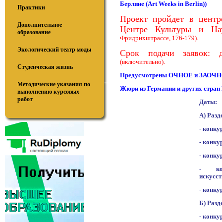
Берлине (
Art
Weeks
in
Berlin))
Практики
Проект пройдет в центр
Дополнительное
Центре Культуры и Н
образование
Фридрихштрассе, 176-179).
Экологический театр моды
Срок подачи заявок: 
(включительно).
Студенческая жизнь
Предусмотрены ОЧНОЕ и ЗАОЧНО
Методические указания по
Жюри из Германии и других стран
выполнению курсовых
работ
Даты:
А) Разд
- конку
- конку
- конку
- кон
искусст
- конку
Б) Разд
- конку