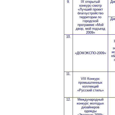
9.
I
Х открытый
Ди
конкурс-смотр
«Лучший проект
благоустройство
территории по
Ди
городской
программе «Мой
двор, мой подъезд
2009»
10.
э
и
«ДОМЭКСПО-2009»
об
11.
VIII
Конкурс
промышленных
коллекций
«Русский стиль»
12.
Международный
конкурс молодых
дизайнеров
одежды
«Экзерсис-2009»