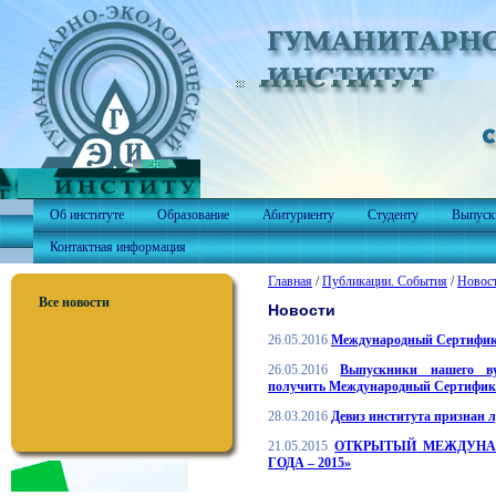
Об институте
Образование
Абитуриенту
Студенту
Выпуск
Контактная информация
Главная
/
Публикации. События
/
Новос
Все новости
Новости
26.05.2016
Международный Сертифи
26.05.2016
Выпускники нашего ву
получить Международный Сертификат
28.03.2016
Девиз института признан 
21.05.2015
ОТКРЫТЫЙ МЕЖДУНА
ГОДА – 2015»